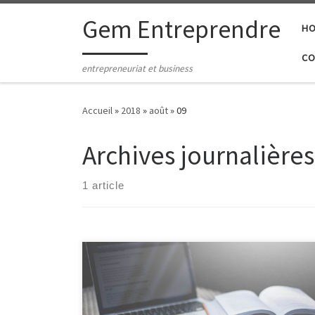
Passer au contenu
Gem Entreprendre
H
CO
entrepreneuriat et business
Accueil
»
2018
»
août
»
09
Archives journalières
1 article
L’entrepreneuriat est un phénomène qui séduit de
plus en plus de personnes, travailleurs aguerris comme