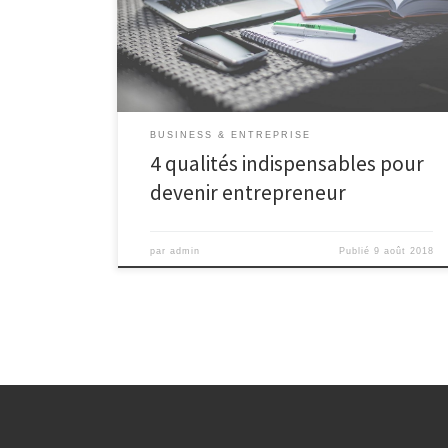
jeunes diplômés. Certaines qualités sont toutefois
indispensables avant de se lancer dans cette nouvelle
aventure.
BUSINESS & ENTREPRISE
4 qualités indispensables pour
devenir entrepreneur
par
admin
Publié
9 août 2018