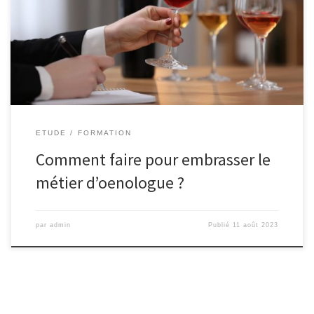
parvenir, il faut tout un parcours. Rien que sur le plan
étymologique, « oenologue » veut dire « celui qui possède la
science du vin », ce qui montre d’ores et déjà combien une
profonde connaissance du domaine est […]
ETUDE
FORMATION
Comment faire pour embrasser le
métier d’oenologue ?
par
admin
Publié
11 août 2023