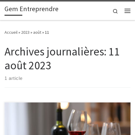
Gem Entreprendre
Passer au contenu
Search
Me
Accueil
»
2023
»
août
»
11
Archives journalières:
11
août 2023
1 article
Le métier d’oenologue n’est pas une mince affaire et pour y