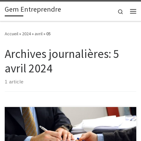
Gem Entreprendre
Passer au contenu
Search
Me
Accueil
»
2024
»
avril
»
05
Archives journalières:
5
avril 2024
1 article
La publication d’annonces légales est une démarche
indispensable que vous devez effectuer tout au long de la vie de