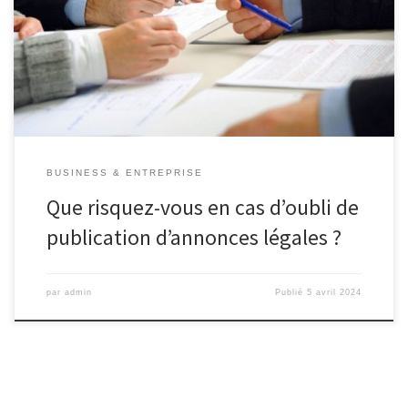
votre entreprise. Ces avis jouent un rôle important d’information,
car ils permettent aux tiers, dont vos fournisseurs, vos clients, vos
salariés, les administrations et vos concurrents, d’être au courant
des éléments […]
BUSINESS & ENTREPRISE
Que risquez-vous en cas d’oubli de
publication d’annonces légales ?
par
admin
Publié
5 avril 2024