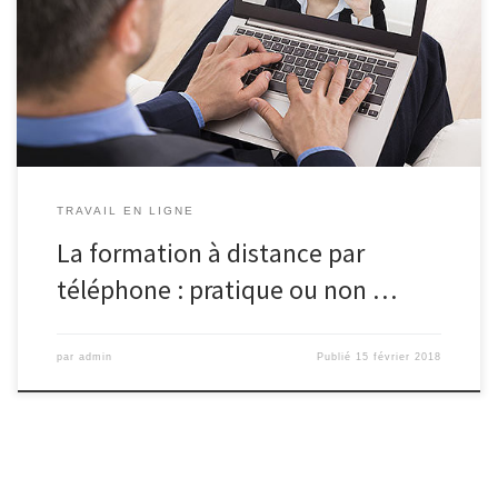
en salle ou de se connecter pour accéder à des formations en
ligne, l’enseignement par téléphone s’intègre peu à peu dans
l’univers des formations à distance. Le cours par voie
téléphonique est toutefois restreint à des filières de la […]
TRAVAIL EN LIGNE
La formation à distance par
téléphone : pratique ou non …
par
admin
Publié
15 février 2018