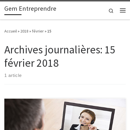
Gem Entreprendre
Passer au contenu
Search
Me
Accueil
»
2018
»
février
»
15
Archives journalières:
15
février 2018
1 article
S’il a été toujours été plus avenant de disposer d’une formation