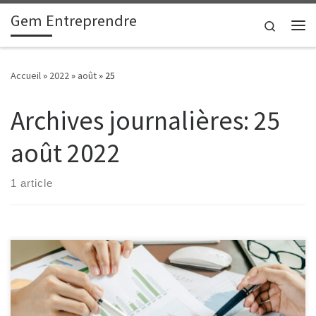
Gem Entreprendre
Passer au contenu
Search
Me
Accueil
»
2022
»
août
»
25
Archives journalières:
25
août 2022
1 article
La création d’une entreprise nécessite de suivre des étapes