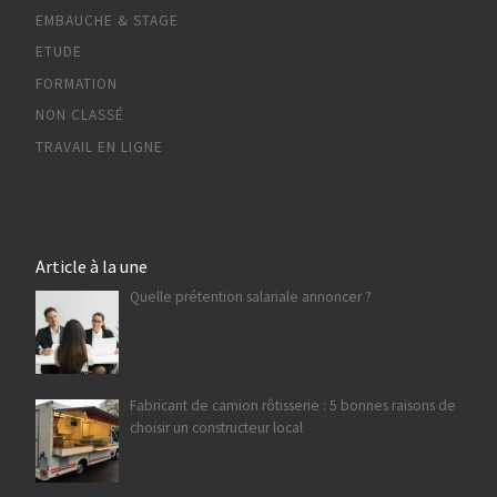
EMBAUCHE & STAGE
ETUDE
FORMATION
NON CLASSÉ
TRAVAIL EN LIGNE
Article à la une
Quelle prétention salariale annoncer ?
Fabricant de camion rôtisserie : 5 bonnes raisons de
choisir un constructeur local