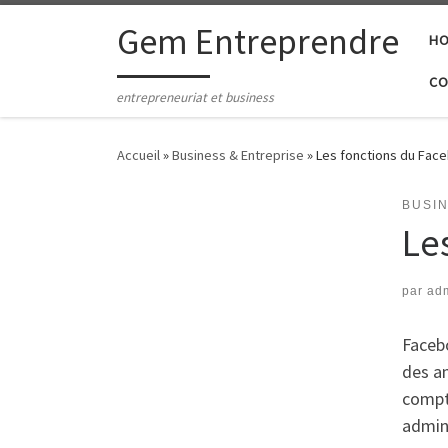
Passer au contenu
Gem Entreprendre
H
CO
entrepreneuriat et business
Accueil
»
Business & Entreprise
»
Les fonctions du Fac
BUSI
Le
par
ad
Faceb
des an
compte
admini