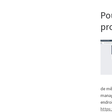
Pou
pr
de mêl
manage
endroi
https