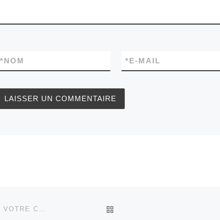
*
NOM
*
E-MAIL
RETOUR À LA LISTE DES
LA TRENTAINE : C’EST LE MOMENT DE PROPULSER VOTRE CARRIÈRE VERS LE HAUT