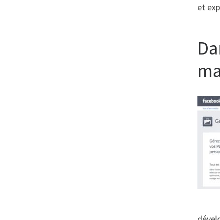
et ex
Da
ma
dévelo