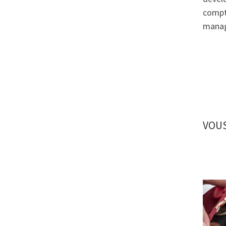
compte
manag
VOUS