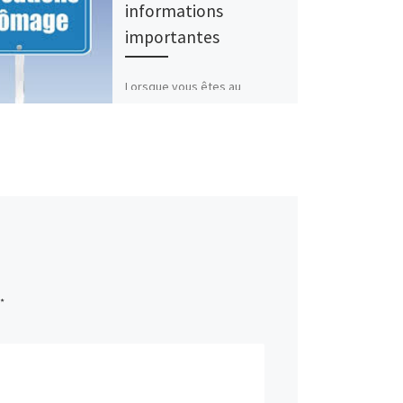
informations
importantes
Lorsque vous êtes au
chômage, plusieurs
conditions doivent être
réunies pour bénéficier des
allocations relatives à votre
situation. Nous allons
découvrir toutes […]
*