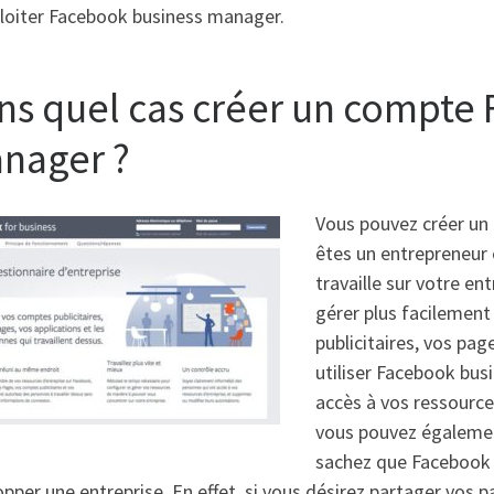
ploiter Facebook business manager.
ns quel cas créer un compte
nager ?
Vous pouvez créer un
êtes un entrepreneur
travaille sur votre e
gérer plus facilemen
publicitaires, vos pag
utiliser Facebook bus
accès à vos ressources
vous pouvez égalemen
sachez que Facebook b
pper une entreprise. En effet, si vous désirez partager vos p