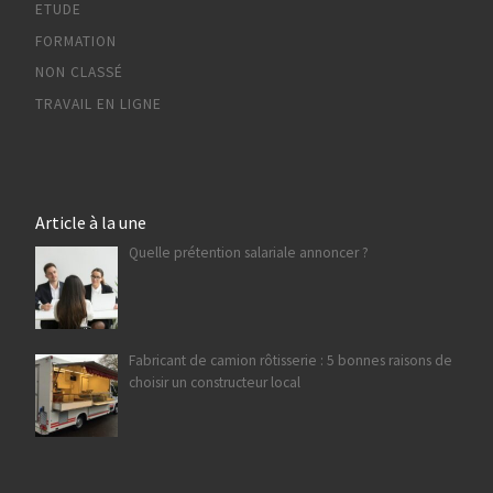
ETUDE
FORMATION
NON CLASSÉ
TRAVAIL EN LIGNE
Article à la une
Quelle prétention salariale annoncer ?
Fabricant de camion rôtisserie : 5 bonnes raisons de
choisir un constructeur local